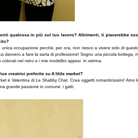
conti qualcosa in più sul tuo lavoro? Altrimenti, ti piacerebbe es
sito?
unica occupazione perché, per ora, non riesco a vivere solo di quest
ca davvero a fare la sarta di professione! Sogno una piccola bottega, 
o colorati nel retro e i mie modellini appesi in vetrina.
tue creatrici preferite su A little market?
market è Valentina di Le Shabby Chat. Crea oggetti romanticissimi! Amo lo
una grande passione in comune: i gatti.