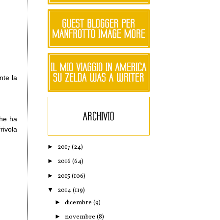
nte la
che ha
rivola
►
2017
(24)
►
2016
(64)
►
2015
(106)
▼
2014
(119)
►
dicembre
(9)
►
novembre
(8)