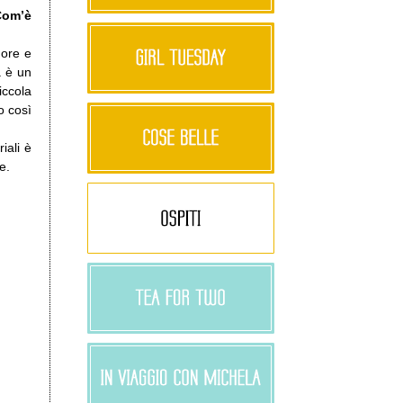
 Com’è
more e
a è un
iccola
o così
iali è
re.