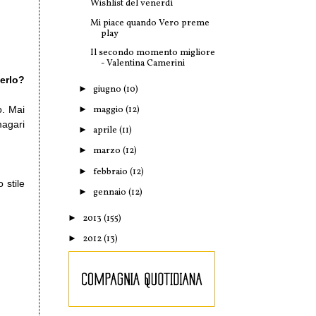
Wishlist del venerdì
Mi piace quando Vero preme
play
Il secondo momento migliore
- Valentina Camerini
serlo?
►
giugno
(10)
►
maggio
(12)
o. Mai
magari
►
aprile
(11)
►
marzo
(12)
►
febbraio
(12)
 stile
►
gennaio
(12)
►
2013
(155)
►
2012
(13)