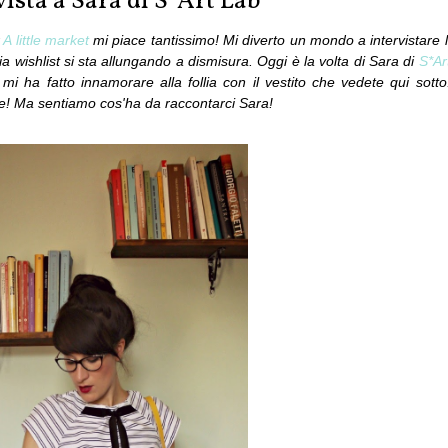
vista a Sara di S*Art Lab
r
A little market
mi piace tantissimo! Mi diverto un mondo a intervistare 
ia wishlist si sta allungando a dismisura. Oggi è la volta di Sara di
S*Ar
 mi ha fatto innamorare alla follia con il vestito che vedete qui sotto
e! Ma sentiamo cos'ha da raccontarci Sara!