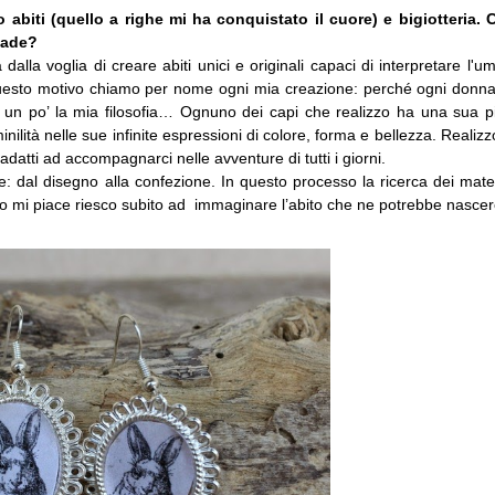
o abiti (quello a righe mi ha conquistato il cuore) e bigiotteria.
dmade?
dalla voglia di creare abiti unici e originali capaci di interpretare l'u
 questo motivo chiamo per nome ogni mia creazione: perché ogni donn
 un po’ la mia filosofia… Ognuno dei capi che realizzo ha una sua p
nilità nelle sue infinite espressioni di colore, forma e bellezza. Realizz
r adatti ad accompagnarci nelle avventure di tutti i giorni.
e: dal disegno alla confezione. In questo processo la ricerca dei mater
 mi piace riesco subito ad immaginare l’abito che ne potrebbe nasce